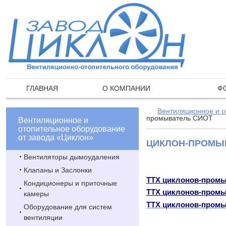
ГЛАВНАЯ
О КОМПАНИИ
Ф
Вентиляционное и о
промыватель СИОТ
Вентиляционное и
отопительное оборудование
от завода «Циклон»
ЦИКЛОН-ПРОМЫ
Вентиляторы дымоудаления
Клапаны и Заслонки
ТТХ циклонов-промыв
Кондиционеры и приточные
ТТХ
циклонов-промыв
камеры
ТТХ
циклонов-промыв
Оборудование для систем
вентиляции