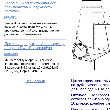
Завод «Циклон»: стабильность
производства и надежность
поставок
11.02.26
Завод «Циклон» работает в штатном
режиме, обеспечивая стабильный
производственный цикл и выполнение
договорных обязательств...
Поставка продукции Министерству
обороны РФ в Екатеринбург
14.12.22
Министерству обороны Российской
Федерации отгружены 10 экземпляров
Эжекторов ЭИ-1(сталь 12Х18Н10Т/AISI
321 1,5мм) Серия 1.494-35 ...
Циклон-промыватель СИ
Все новости
патрубке имеется люк
для наблюдения за дв
Оптимальные скорости 
остается примерно од
10 микрон, колеблется
При скорости менее 1