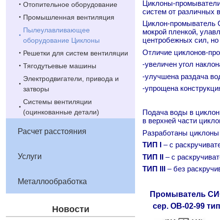
Циклоны-промыватели
Отопительное оборудование
систем от различных 
Промышленная вентиляция
Циклон-промыватель С
Пылеулавливающее
мокрой пленкой, улав
центробежных сил, но
оборудование Циклоны
Отличие циклонов-про
Решетки для систем вентиляции
-увеличен угол накло
Тягодутьевые машины
-улучшена раздача во
Электродвигатели, привода и
-упрощена конструкци
затворы
Системы вентиляции
(оцинкованные детали)
Подача воды в циклон
в верхней части цикло
Расчет расстояния
Разработаны циклоны 
ТИП I
– с раскручиват
Услуги
ТИП II
– с раскручиват
ТИП
III
– без раскручи
Металлообработка
Промыватель СИ
сер. ОВ-02-99 тип
Новости