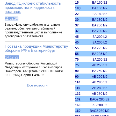
15
ВА 160 S2
Завод «Циклон»: стабильность
производства и надежность
18,5
BA 160 M2
поставок
22
BA 180 S2
11.02.26
30
BA 180 M2
Завод «Циклон» работает в штатном
37
BA 200 M2
режиме, обеспечивая стабильный
37
BA 200 M2
производственный цикл и выполнение
договорных обязательств...
45
BA 200 L2
45
BA 200 L2
Поставка продукции Министерству
55
BA 225 M2
обороны РФ в Екатеринбург
55
BA 225 M2
14.12.22
75
BA 250 S2
Министерству обороны Российской
75
AB 250 S2
Федерации отгружены 10 экземпляров
90
BA 250 M2
Эжекторов ЭИ-1(сталь 12Х18Н10Т/AISI
321 1,5мм) Серия 1.494-35 ...
90
AB 250 M2
110
AB 280 S2
Все новости
110
AB 280 S2
132
AB 280 M2
132
BAO2 280 S2
160
AB 280 L2
160
BAO2 280 M2