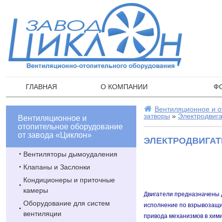
ГЛАВНАЯ
О КОМПАНИИ
Ф
Вентиляционное и о
затворы
»
Электродвиг
Вентиляционное и
отопительное оборудование
от завода «Циклон»
ЭЛЕКТРОДВИГА
Вентиляторы дымоудаления
Клапаны и Заслонки
Кондиционеры и приточные
камеры
Двигатели предназначены д
Оборудование для систем
исполнение по взрывозащи
вентиляции
привода механизмов в хим