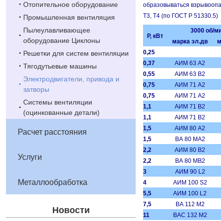
Отопительное оборудование
образовываться взрывоопас
Т3, Т4
(по ГОСТ Р 51330.5)
Промышленная вентиляция
Пылеулавливающее
3000 об/м
Р, кВт
оборудование Циклоны
марка эл.дв
м
0,25
Решетки для систем вентиляции
0,37
АИМ 63 А2
Тягодутьевые машины
0,55
АИМ 63 В2
Электродвигатели, привода и
0,75
АИМ 71 А2
затворы
0,75
АИМ 71 А2
Системы вентиляции
1,1
АИМ 71 В2
(оцинкованные детали)
1,1
АИМ 71 В2
1,5
АИМ 80 А2
Расчет расстояния
1,5
ВА 80 МА2
2,2
АИМ 80 В2
Услуги
2,2
ВА 80 МВ2
3
АИМ 90 L2
Металлообработка
4
АИМ 100 S2
5,5
АИМ 100 L2
7,5
ВА 112 М2
Новости
11
ВАС 132 М2