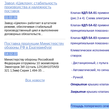
Завод «Циклон»: стабильность
производства и надежность
поставок
Клапан
КДП-5А-01
применя
11.02.26
(рис.3 и 4). Схема электри
Завод «Циклон» работает в штатном
Клапан
КДП-5А-02
применя
режиме, обеспечивая стабильный
производственный цикл и выполнение
принципиальная показана н
договорных обязательств...
Клапан
КДП-5А-03
применя
Поставка продукции Министерству
принципиальная показана н
обороны РФ в Екатеринбург
Климатическое исполнение
14.12.22
створок:
Министерству обороны Российской
- Дистанционный, с пульта
Федерации отгружены 10 экземпляров
Эжекторов ЭИ-1(сталь 12Х18Н10Т/AISI
- Автоматический, по сиг
321 1,5мм) Серия 1.494-35 ...
- Ручной.
Все новости
Открытие
крышки клапан
Закрытие
крышки клапан
Площадь поперечного сечен