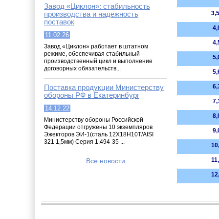
Завод «Циклон»: стабильность
производства и надежность
3,
поставок
4,
11.02.26
4,
Завод «Циклон» работает в штатном
режиме, обеспечивая стабильный
5,
производственный цикл и выполнение
договорных обязательств...
5,
Поставка продукции Министерству
6,
обороны РФ в Екатеринбург
7,
14.12.22
8,
Министерству обороны Российской
Федерации отгружены 10 экземпляров
9,
Эжекторов ЭИ-1(сталь 12Х18Н10Т/AISI
321 1,5мм) Серия 1.494-35 ...
10
11
Все новости
12