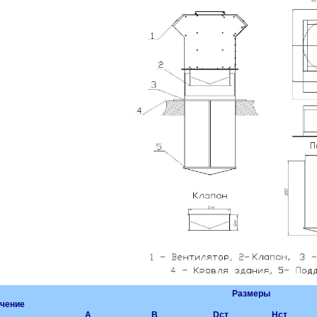
Размеры
чение
А
В
Dст
Hст