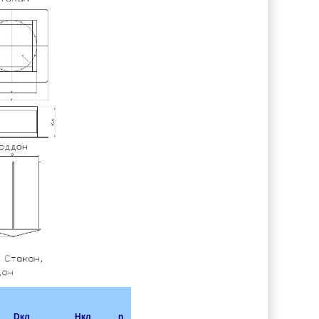
Dкл
Hкл
n