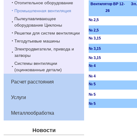
Отопительное оборудование
Вентилятор ВР 12-
Эл.
Промышленная вентиляция
26
Пылеулавливающее
№ 2,5
оборудование Циклоны
№ 2,5
Решетки для систем вентиляции
№ 3,15
Тягодутьевые машины
Электродвигатели, привода и
№ 3,15
затворы
№ 3,15
Системы вентиляции
№ 4
(оцинкованные детали)
№ 4
Расчет расстояния
№ 5
№ 5
Услуги
№ 5
Металлообработка
Новости