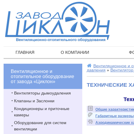
ГЛАВНАЯ
О КОМПАНИИ
Ф
Вентиляционное и о
давления
»
Вентилятор
Вентиляционное и
отопительное оборудование
от завода «Циклон»
ТЕХНИЧЕСКИЕ ХА
Вентиляторы дымоудаления
Тех
Клапаны и Заслонки
Кондиционеры и приточные
Общие характеристи
камеры
Габаритные размеры
Оборудование для систем
Аэродинамические х
вентиляции