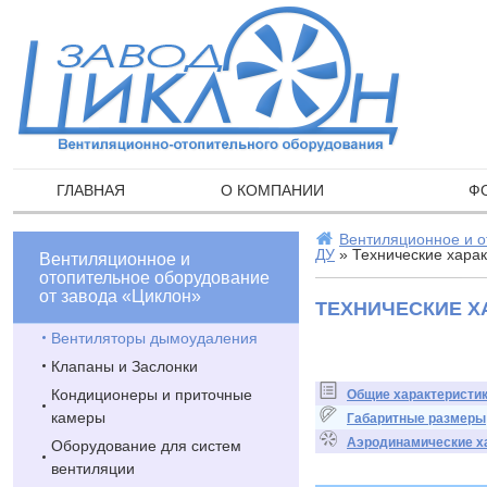
ГЛАВНАЯ
О КОМПАНИИ
Ф
Вентиляционное и о
ДУ
» Технические харак
Вентиляционное и
отопительное оборудование
от завода «Циклон»
ТЕХНИЧЕСКИЕ ХА
Вентиляторы дымоудаления
Клапаны и Заслонки
Кондиционеры и приточные
Общие характеристи
камеры
Габаритные размеры
Аэродинамические х
Оборудование для систем
вентиляции